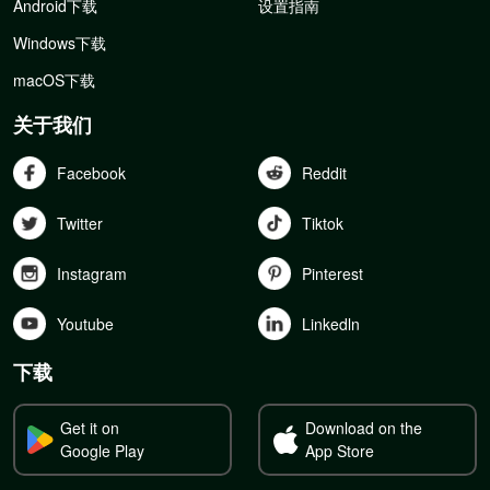
Android下载
设置指南
Windows下载
macOS下载
关于我们
Facebook
Reddit
Twitter
Tiktok
Instagram
Pinterest
Youtube
Linkedln
下载
Get it on
Download on the
Google Play
App Store