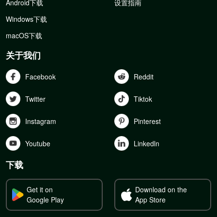
Android下载
设置指南
Windows下载
macOS下载
关于我们
Facebook
Reddit
Twitter
Tiktok
Instagram
Pinterest
Youtube
Linkedln
下载
Get it on
Download on the
Google Play
App Store