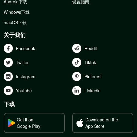
Android下载
设置指南
Windows下载
macOS下载
关于我们
Facebook
Reddit
Twitter
Tiktok
Instagram
Pinterest
Youtube
Linkedln
下载
Get it on
Download on the
Google Play
App Store