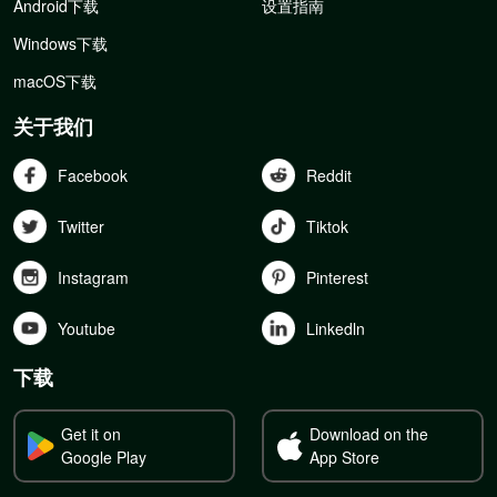
Android下载
设置指南
Windows下载
macOS下载
关于我们
Facebook
Reddit
Twitter
Tiktok
Instagram
Pinterest
Youtube
Linkedln
下载
Get it on
Download on the
Google Play
App Store