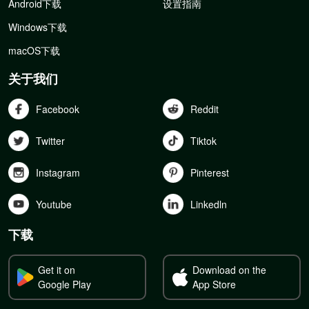
Android下载
设置指南
Windows下载
macOS下载
关于我们
Facebook
Reddit
Twitter
Tiktok
Instagram
Pinterest
Youtube
Linkedln
下载
Get it on
Download on the
Google Play
App Store