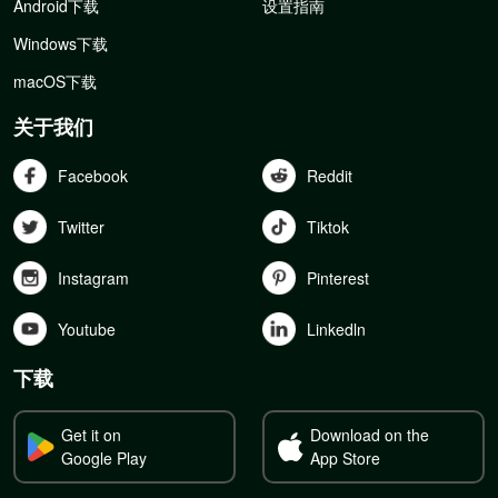
Android下载
设置指南
Windows下载
macOS下载
关于我们
Facebook
Reddit
Twitter
Tiktok
Instagram
Pinterest
Youtube
Linkedln
下载
Get it on
Download on the
Google Play
App Store