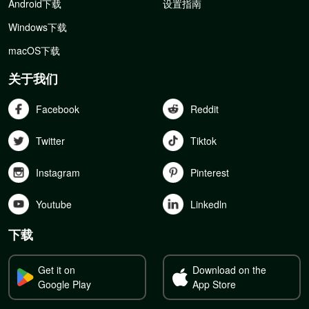
Android下载
设置指南
Windows下载
macOS下载
关于我们
Facebook
Reddit
Twitter
Tiktok
Instagram
Pinterest
Youtube
Linkedln
下载
Get it on
Download on the
Google Play
App Store