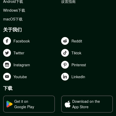
Android下载
设置指南
Windows下载
macOS下载
关于我们
Facebook
Reddit
Twitter
Tiktok
Instagram
Pinterest
Youtube
Linkedln
下载
Get it on
Download on the
Google Play
App Store