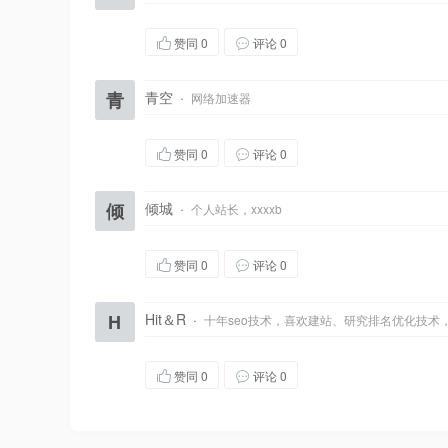
赞同
0
评论 0
青
青空
·
网络加速器
赞同
0
评论 0
倾
倾城
·
个人站长，xxxxb
赞同
0
评论 0
H
Hit＆R
·
十年seo技术，喜欢建站、研究排名优化技术
赞同
0
评论 0