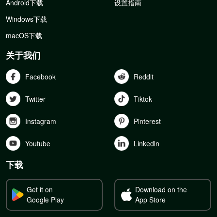
Android下载
设置指南
Windows下载
macOS下载
关于我们
Facebook
Reddit
Twitter
Tiktok
Instagram
Pinterest
Youtube
Linkedln
下载
Get it on
Download on the
Google Play
App Store