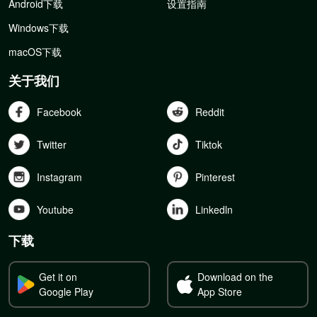
Android下载
设置指南
Windows下载
macOS下载
关于我们
Facebook
Reddit
Twitter
Tiktok
Instagram
Pinterest
Youtube
Linkedln
下载
Get it on
Download on the
Google Play
App Store