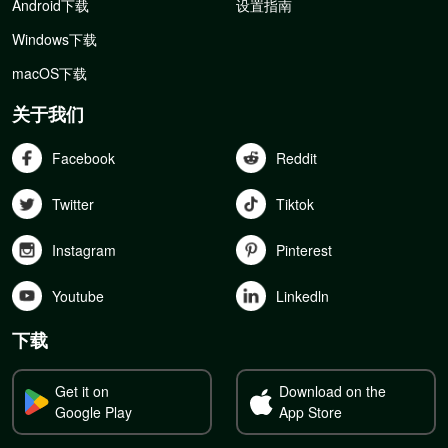
Android下载
设置指南
Windows下载
macOS下载
关于我们
Facebook
Reddit
Twitter
Tiktok
Instagram
Pinterest
Youtube
Linkedln
下载
Get it on
Download on the
Google Play
App Store