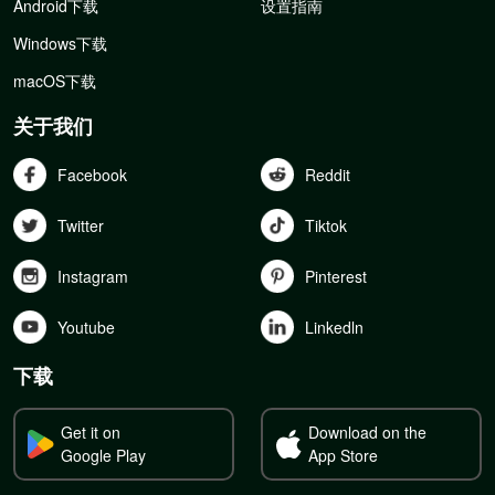
Android下载
设置指南
Windows下载
macOS下载
关于我们
Facebook
Reddit
Twitter
Tiktok
Instagram
Pinterest
Youtube
Linkedln
下载
Get it on
Download on the
Google Play
App Store