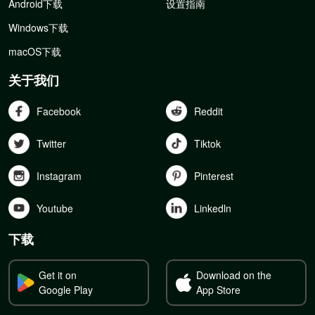
Android下载
设置指南
Windows下载
macOS下载
关于我们
Facebook
Reddit
Twitter
Tiktok
Instagram
Pinterest
Youtube
Linkedln
下载
Get it on
Download on the
Google Play
App Store