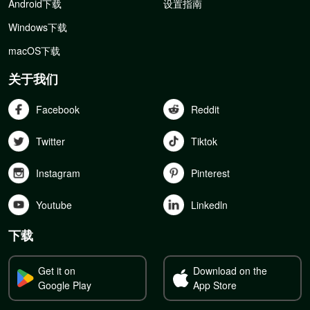
Android下载
设置指南
Windows下载
macOS下载
关于我们
Facebook
Reddit
Twitter
Tiktok
Instagram
Pinterest
Youtube
Linkedln
下载
Get it on
Download on the
Google Play
App Store