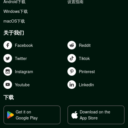
Android下载
设置指南
Windows下载
macOS下载
关于我们
Facebook
Reddit
Twitter
Tiktok
Instagram
Pinterest
Youtube
Linkedln
下载
Get it on
Download on the
Google Play
App Store