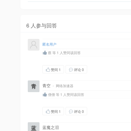
6 人参与回答
匿名用户
蔡 等 1 人赞同该回答
赞同
1
评论 0
青
青空
·
网络加速器
僧僧 等 1 人赞同该回答
赞同
1
评论 0
蓝
蓝魔之泪