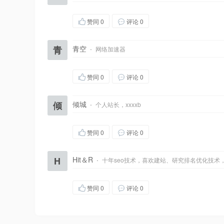
赞同
0
评论 0
青
青空
·
网络加速器
赞同
0
评论 0
倾
倾城
·
个人站长，xxxxb
赞同
0
评论 0
H
Hit＆R
·
十年seo技术，喜欢建站、研究排名优化技术
赞同
0
评论 0