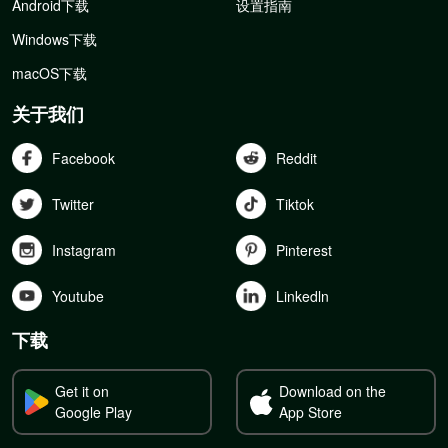
Android下载
设置指南
Windows下载
macOS下载
关于我们
Facebook
Reddit
Twitter
Tiktok
Instagram
Pinterest
Youtube
Linkedln
下载
Get it on
Download on the
Google Play
App Store