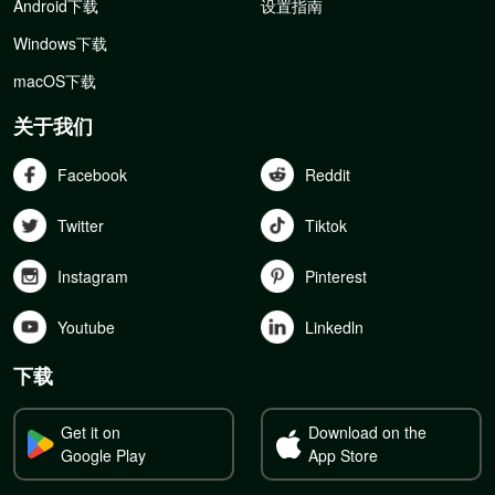
Android下载
设置指南
Windows下载
macOS下载
关于我们
Facebook
Reddit
Twitter
Tiktok
Instagram
Pinterest
Youtube
Linkedln
下载
Get it on
Download on the
Google Play
App Store