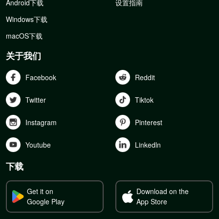
Android下载
设置指南
Windows下载
macOS下载
关于我们
Facebook
Reddit
Twitter
Tiktok
Instagram
Pinterest
Youtube
Linkedln
下载
Get it on
Download on the
Google Play
App Store