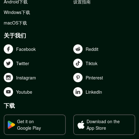
Android下载
设置指南
Windows下载
macOS下载
关于我们
Facebook
Reddit
Twitter
Tiktok
Instagram
Pinterest
Youtube
Linkedln
下载
Get it on
Download on the
Google Play
App Store