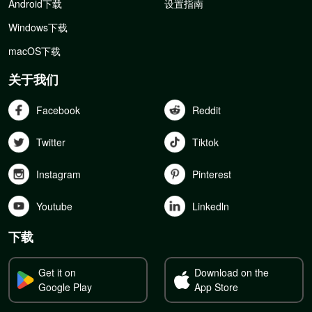
Android下载
设置指南
Windows下载
macOS下载
关于我们
Facebook
Reddit
Twitter
Tiktok
Instagram
Pinterest
Youtube
Linkedln
下载
Get it on
Download on the
Google Play
App Store