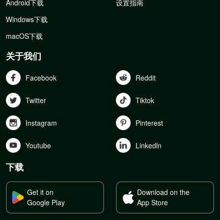
Android下载
设置指南
Windows下载
macOS下载
关于我们
Facebook
Reddit
Twitter
Tiktok
Instagram
Pinterest
Youtube
Linkedln
下载
Get it on
Download on the
Google Play
App Store