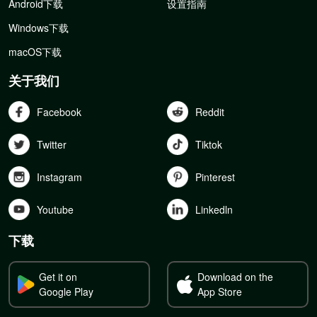
Android下载
设置指南
Windows下载
macOS下载
关于我们
Facebook
Reddit
Twitter
Tiktok
Instagram
Pinterest
Youtube
Linkedln
下载
Get it on
Download on the
Google Play
App Store