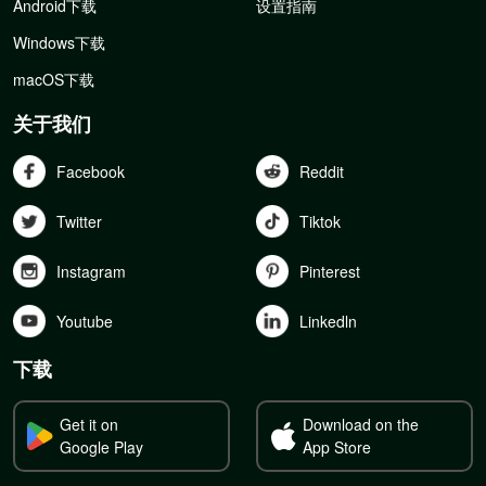
Android下载
设置指南
Windows下载
macOS下载
关于我们
Facebook
Reddit
Twitter
Tiktok
Instagram
Pinterest
Youtube
Linkedln
下载
Get it on
Download on the
Google Play
App Store