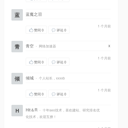
蓝
蓝魔之泪
1 个月前
赞同
0
评论 0
x
青
青空
·
网络加速器
1 个月前
赞同
0
评论 0
倾
倾城
·
个人站长，xxxxb
1 个月前
赞同
0
评论 0
H
Hit＆R
·
十年seo技术，喜欢建站、研究排名优
化技术，欢迎互撩！