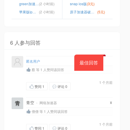
green加速器免费
(2 小时前)
snap ios版
(3元)
苹果版ip转换器免费版
(2 小时前)
原子加速器破解版
(5元)
6 人参与回答
匿名用户
最佳回答
蔡 等 1 人赞同该回答
1 个月前
赞同
1
评论 0
x
青
青空
·
网络加速器
僧僧 等 1 人赞同该回答
1 个月前
赞同
1
评论 0