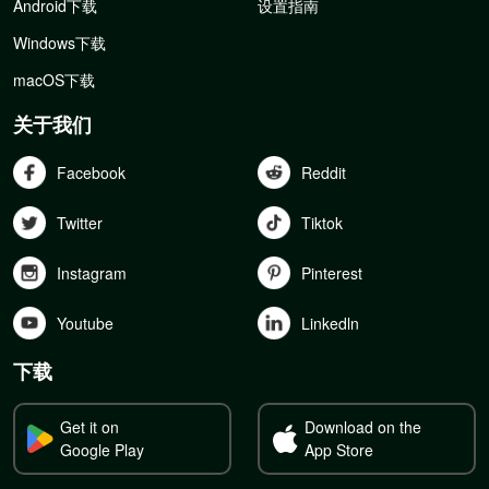
Android下载
设置指南
Windows下载
macOS下载
关于我们
Facebook
Reddit
Twitter
Tiktok
Instagram
Pinterest
Youtube
Linkedln
下载
Get it on
Download on the
Google Play
App Store