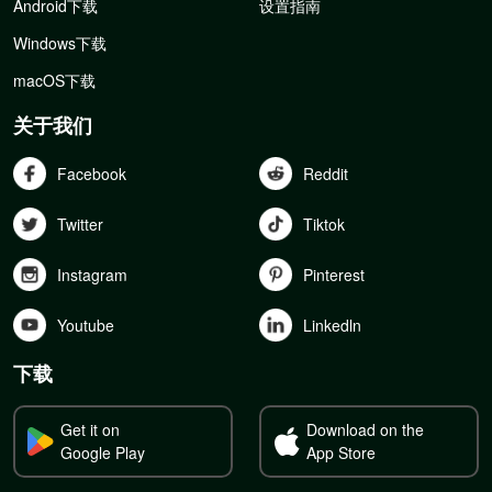
Android下载
设置指南
Windows下载
macOS下载
关于我们
Facebook
Reddit
Twitter
Tiktok
Instagram
Pinterest
Youtube
Linkedln
下载
Get it on
Download on the
Google Play
App Store