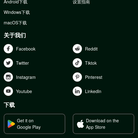
Android下载
设置指南
Windows下载
macOS下载
关于我们
Facebook
Reddit
Twitter
Tiktok
Instagram
Pinterest
Youtube
Linkedln
下载
Get it on
Download on the
Google Play
App Store