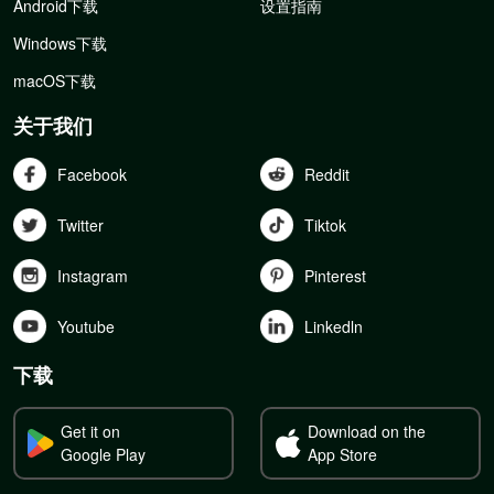
Android下载
设置指南
Windows下载
macOS下载
关于我们
Facebook
Reddit
Twitter
Tiktok
Instagram
Pinterest
Youtube
Linkedln
下载
Get it on
Download on the
Google Play
App Store