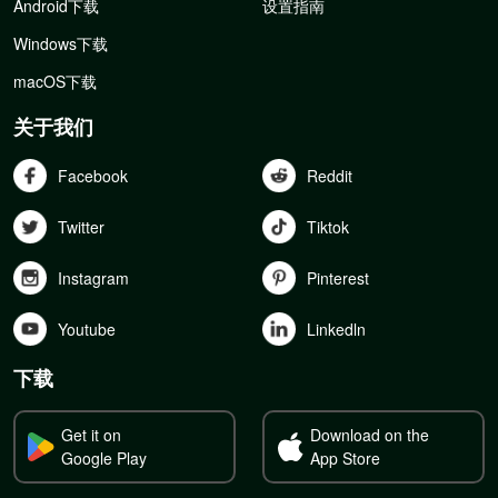
Android下载
设置指南
Windows下载
macOS下载
关于我们
Facebook
Reddit
Twitter
Tiktok
Instagram
Pinterest
Youtube
Linkedln
下载
Get it on
Download on the
Google Play
App Store