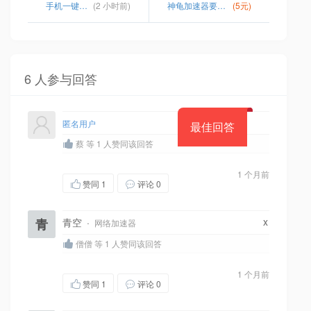
手机一键切换ip地址
(2 小时前)
神龟加速器要钱吗
(5元)
6 人参与回答
匿名用户
最佳回答
蔡 等 1 人赞同该回答
1 个月前
赞同
1
评论 0
x
青
青空
·
网络加速器
僧僧 等 1 人赞同该回答
1 个月前
赞同
1
评论 0