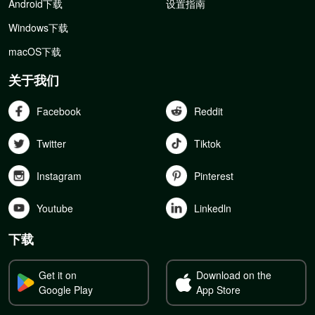
Android下载
设置指南
Windows下载
macOS下载
关于我们
Facebook
Reddit
Twitter
Tiktok
Instagram
Pinterest
Youtube
Linkedln
下载
Get it on
Download on the
Google Play
App Store