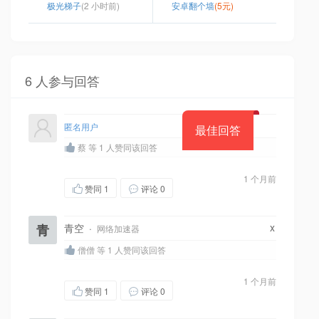
极光梯子
(2 小时前)
安卓翻个墙
(5元)
6 人参与回答
匿名用户
最佳回答
蔡 等 1 人赞同该回答
1 个月前
赞同
1
评论 0
x
青
青空
·
网络加速器
僧僧 等 1 人赞同该回答
1 个月前
赞同
1
评论 0