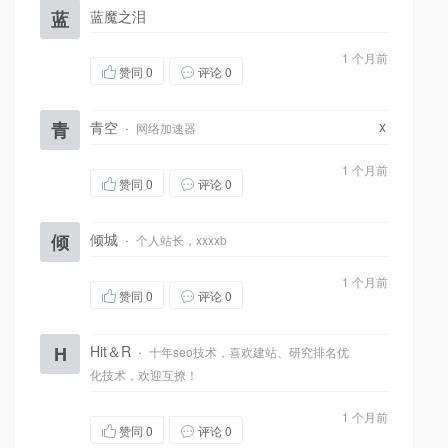
蓝
蓝魔之泪
1 个月前
赞同
0
评论 0
x
青
青空
·
网络加速器
1 个月前
赞同
0
评论 0
倾
倾城
·
个人站长，xxxxb
1 个月前
赞同
0
评论 0
H
Hit＆R
·
十年seo技术，喜欢建站、研究排名优
化技术，欢迎互撩！
1 个月前
赞同
0
评论 0