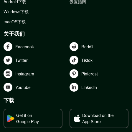
Android下载
设置指南
Windows下载
macOS下载
关于我们
Facebook
Reddit
Twitter
Tiktok
Instagram
Pinterest
Youtube
Linkedln
下载
Get it on
Download on the
Google Play
App Store