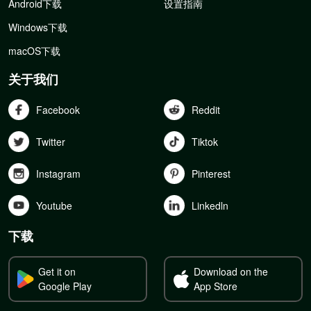
Android下载
设置指南
Windows下载
macOS下载
关于我们
Facebook
Reddit
Twitter
Tiktok
Instagram
Pinterest
Youtube
Linkedln
下载
Get it on
Download on the
Google Play
App Store