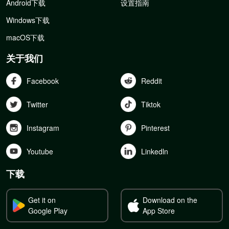
Android下载
设置指南
Windows下载
macOS下载
关于我们
Facebook
Reddit
Twitter
Tiktok
Instagram
Pinterest
Youtube
Linkedln
下载
Get it on
Download on the
Google Play
App Store