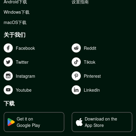
Android下载
设置指南
Windows下载
macOS下载
关于我们
Facebook
Reddit
Twitter
Tiktok
Instagram
Pinterest
Youtube
Linkedln
下载
Get it on
Download on the
Google Play
App Store