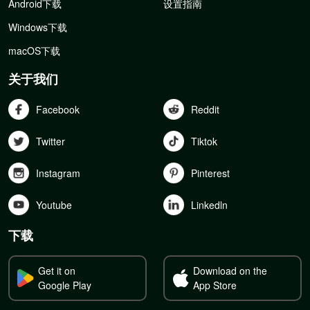
Android下载
设置指南
Windows下载
macOS下载
关于我们
Facebook
Reddit
Twitter
Tiktok
Instagram
Pinterest
Youtube
Linkedln
下载
Get it on
Download on the
Google Play
App Store