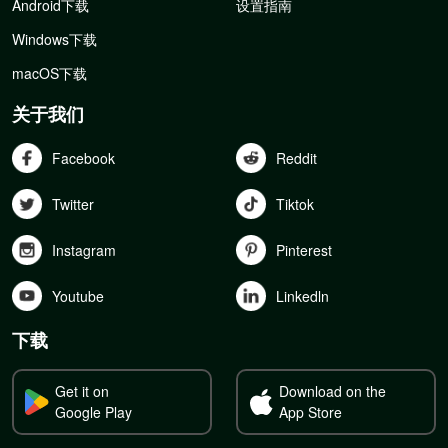
Android下载
设置指南
Windows下载
macOS下载
关于我们
Facebook
Reddit
Twitter
Tiktok
Instagram
Pinterest
Youtube
Linkedln
下载
Get it on
Download on the
Google Play
App Store