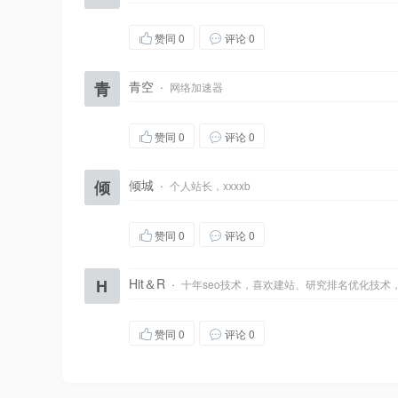
赞同
0
评论 0
青
青空
·
网络加速器
赞同
0
评论 0
倾
倾城
·
个人站长，xxxxb
赞同
0
评论 0
H
Hit＆R
·
十年seo技术，喜欢建站、研究排名优化技术
赞同
0
评论 0