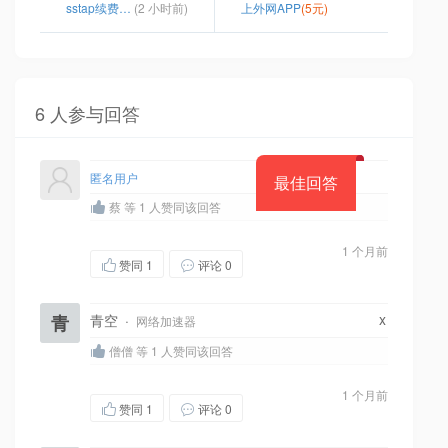
sstap续费网站
(2 小时前)
上外网APP
(5元)
6 人参与回答
匿名用户
最佳回答
蔡 等 1 人赞同该回答
1 个月前
赞同
1
评论 0
x
青
青空
·
网络加速器
僧僧 等 1 人赞同该回答
1 个月前
赞同
1
评论 0