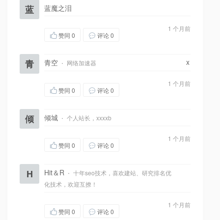
蓝
蓝魔之泪
1 个月前
赞同
0
评论 0
x
青
青空
·
网络加速器
1 个月前
赞同
0
评论 0
倾
倾城
·
个人站长，xxxxb
1 个月前
赞同
0
评论 0
H
Hit＆R
·
十年seo技术，喜欢建站、研究排名优
化技术，欢迎互撩！
1 个月前
赞同
0
评论 0