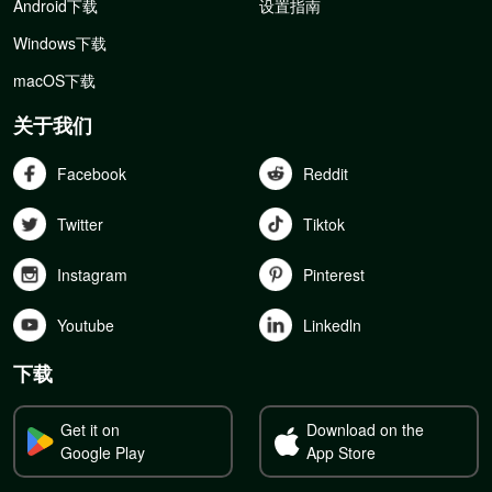
Android下载
设置指南
Windows下载
macOS下载
关于我们
Facebook
Reddit
Twitter
Tiktok
Instagram
Pinterest
Youtube
Linkedln
下载
Get it on
Download on the
Google Play
App Store