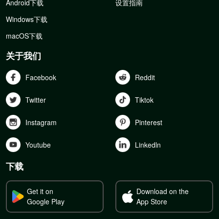
Android下载
设置指南
Windows下载
macOS下载
关于我们
Facebook
Reddit
Twitter
Tiktok
Instagram
Pinterest
Youtube
Linkedln
下载
Get it on
Download on the
Google Play
App Store