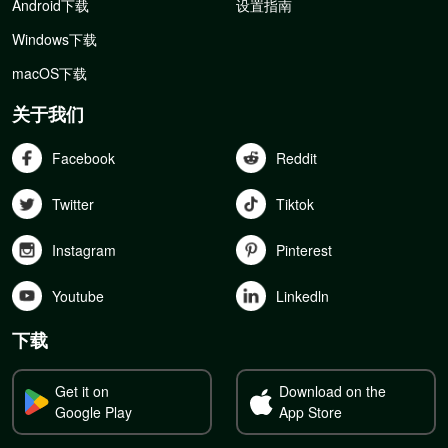
Android下载
设置指南
Windows下载
macOS下载
关于我们
Facebook
Reddit
Twitter
Tiktok
Instagram
Pinterest
Youtube
Linkedln
下载
Get it on
Download on the
Google Play
App Store