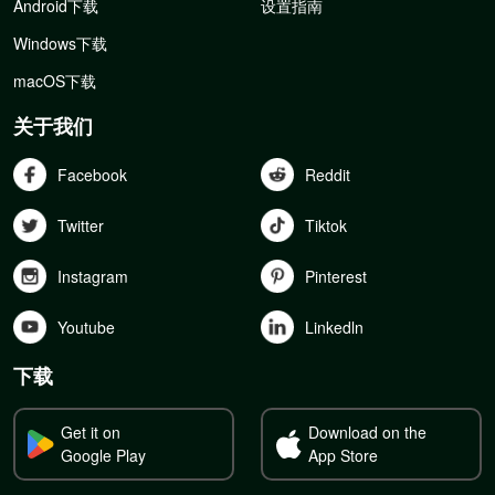
Android下载
设置指南
Windows下载
macOS下载
关于我们
Facebook
Reddit
Twitter
Tiktok
Instagram
Pinterest
Youtube
Linkedln
下载
Get it on
Download on the
Google Play
App Store