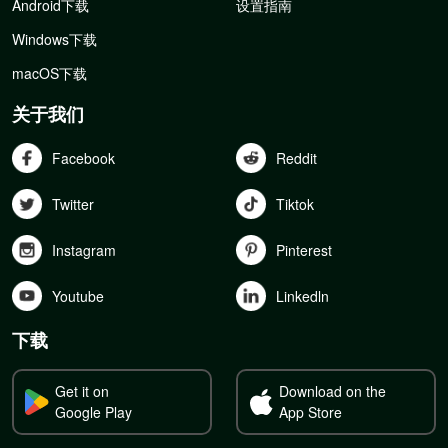
Android下载
设置指南
Windows下载
macOS下载
关于我们
Facebook
Reddit
Twitter
Tiktok
Instagram
Pinterest
Youtube
Linkedln
下载
Get it on
Download on the
Google Play
App Store