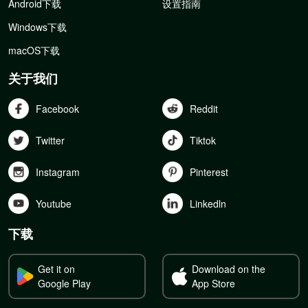
Android下载
设置指南
Windows下载
macOS下载
关于我们
Facebook
Reddit
Twitter
Tiktok
Instagram
Pinterest
Youtube
Linkedln
下载
Get it on
Download on the
Google Play
App Store