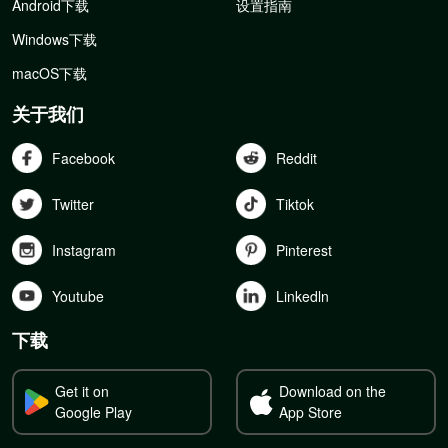
Android下载
设置指南
Windows下载
macOS下载
关于我们
Facebook
Reddit
Twitter
Tiktok
Instagram
Pinterest
Youtube
Linkedln
下载
Get it on
Download on the
Google Play
App Store